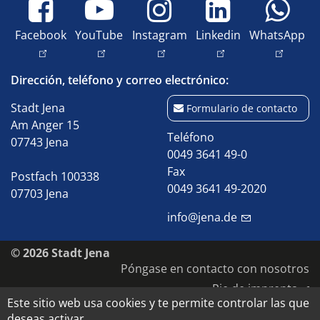
Facebook
YouTube
Instagram
Linkedin
WhatsApp
Dirección, teléfono y correo electrónico:
Stadt Jena
Formulario de contacto
Am Anger 15
Teléfono
07743 Jena
0049 3641 49-0
Fax
Postfach 100338
0049 3641 49-2020
07703 Jena
info@jena.de
© 2026 Stadt Jena
Póngase en contacto con nosotros
Pie de imprenta
Este sitio web usa cookies y te permite controlar las que
Accesibilidad
deseas activar