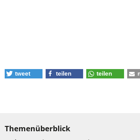
tweet
teilen
teilen
Themenüberblick