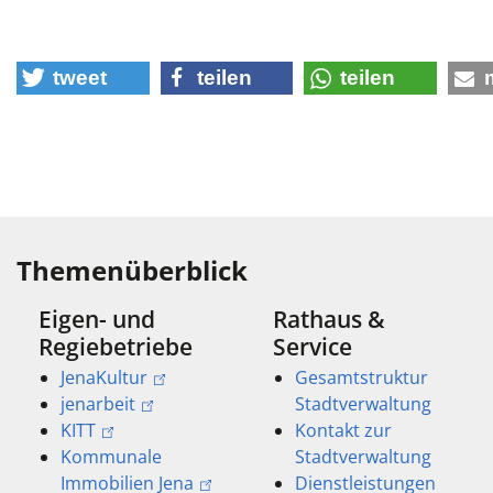
tweet
teilen
teilen
Themenüberblick
Eigen- und
Rathaus &
Regiebetriebe
Service
JenaKultur
Gesamtstruktur
jenarbeit
Stadtverwaltung
KITT
Kontakt zur
Kommunale
Stadtverwaltung
Immobilien Jena
Dienstleistungen